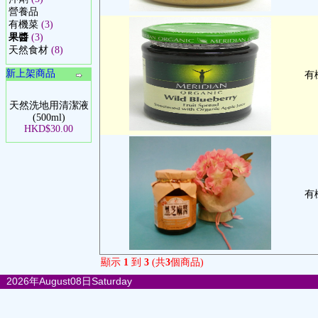
營養品
有機菜
(3)
果醬
(3)
天然食材
(8)
新上架商品
有
天然洗地用清潔液
(500ml)
HKD$30.00
有機
顯示
1
到
3
(共
3
個商品)
2026年August08日Saturday