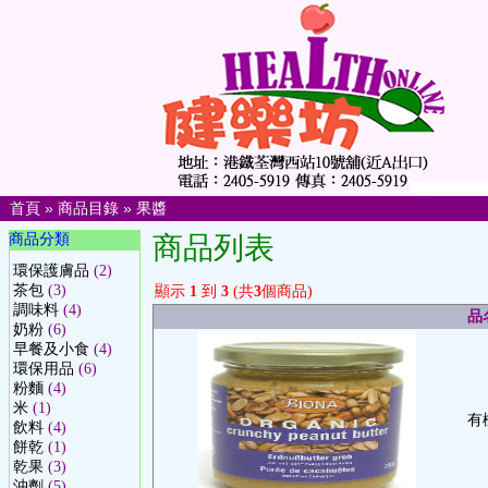
首頁
»
商品目錄
»
果醬
商品分類
商品列表
環保護膚品
(2)
茶包
(3)
顯示
1
到
3
(共
3
個商品)
調味料
(4)
品
奶粉
(6)
早餐及小食
(4)
環保用品
(6)
粉麵
(4)
米
(1)
有
飲料
(4)
餅乾
(1)
乾果
(3)
沖劑
(5)